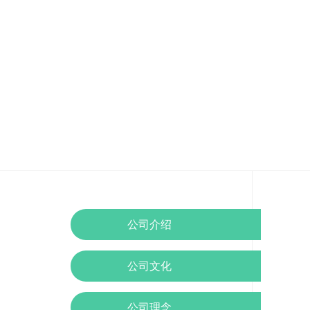
公司介绍
公司文化
公司理念